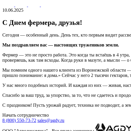
10.06.2025
С Днем фермера, друзья!
Сегодня — особенный день. День тех, кто первым видит рассвет.
Мы поздравляем вас — настоящих тружеников земли.
Фермер — это не просто работа. Это когда ты встаёшь в 4 утра
проверяешь, как там всходы. Когда руки в мазуте, а мысли — о
Мы помним одного нашего клиента из Воронежской области — он
пришло понимание: я дома.» Сейчас у него 2 тысячи гектаров, 
У нас много подобных историй. И каждая из них — живая, наст
Спасибо за ваш труд, за упорство, за то, что не сдаетесь и пр
С праздником! Пусть урожай радует, техника не подводит, а зем
Начать сотрудничество
8 (800) 550-73-72
sales@agdy.ru
OOO "Агродинамика" - Все права защищены